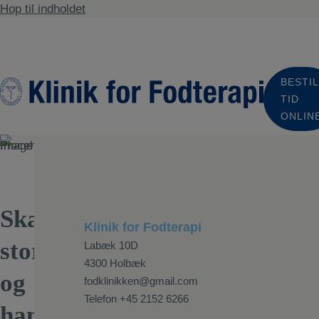
Hop til indholdet
BESTIL
TID
ONLIN
Skæv
Klinik for Fodterapi
storetå
Labæk 10D
4300 Holbæk
og
fodklinikken@gmail.com
Telefon
+45 2152 6266
hammertæer