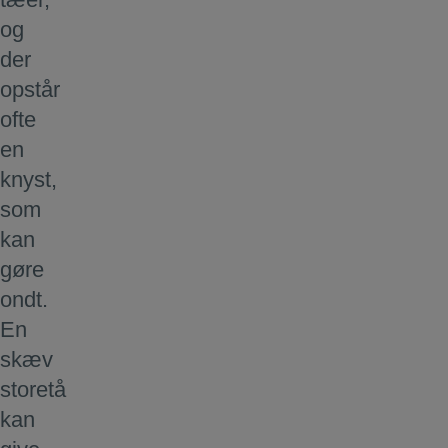
og
der
opstår
ofte
en
knyst,
som
kan
gøre
ondt.
En
skæv
storetå
kan