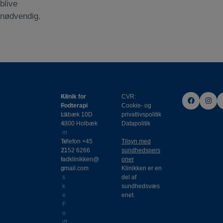
blive
nødvendig.
Klinik for
M
CVR:
Fodterapi
e
Cookie- og
Labæk 10D
dl
privatlivspolitik
4300 Holbæk
e
Datapolitik
m
Telefon
af
+45
Tilsyn med
2152 6266
D
sundhedspers
fodklinikken@
a
oner
gmail.com
n
Klinikken er en
s
del af
k
sundhedsvæs
e
enet.
F
o
dt