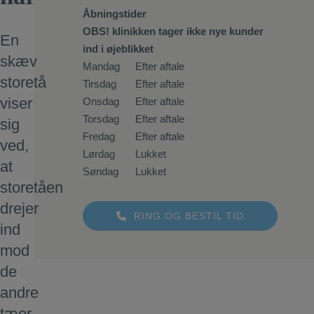
Åbningstider
OBS! klinikken tager ikke nye kunder
En
ind i øjeblikket
skæv
Mandag
Efter aftale
storetå
Tirsdag
Efter aftale
viser
Onsdag
Efter aftale
Torsdag
Efter aftale
sig
Fredag
Efter aftale
ved,
Lørdag
Lukket
at
Søndag
Lukket
storetåen
drejer
RING OG BESTIL TID
ind
mod
de
andre
tæer,