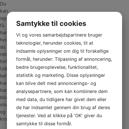
Du
kan
også
Samtykke til cookies
få
hammertæer,
Vi og vores samarbejdspartnere bruger
hvis
teknologier, herunder cookies, til at
du har
indsamle oplysninger om dig til forskellige
nedsunken
formål, herunder: Tilpasning af annoncering,
forfod.
bedre brugeroplevelse, funktionalitet,
Uden
statistik og marketing. Disse oplysninger
behandling
kan
kan blive delt med annoncerings- og
hammertæer
analysepartnere, som kan kombinere dem
blive
med data, du tidligere har givet dem eller
stive
de har indsamlet gennem din brug af deres
og
tjenester. Ved at klikke på 'OK' giver du
kroniske.
samtykke til disse formål.