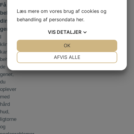
Få
Læs mere om vores brug af cookies og
behandlet
behandling af persondata
her
.
dine
gener
VIS
DETALJER
I
klinikken
JA
NEJ
OK
JA
NEJ
kan vi
NØDVENDIGE
PRÆFERENCER
AFVIS ALLE
behandle
JA
NEJ
JA
NEJ
de
gener,
MARKETING
STATISTIK
du
oplever
med
hård
hud,
ligtorne
og