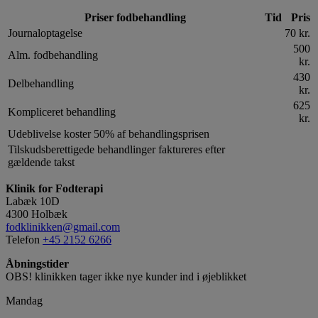
Priser fodbehandling
Tid
Pris
Journaloptagelse
70 kr.
500
Alm. fodbehandling
kr.
430
Delbehandling
kr.
625
Kompliceret behandling
kr.
Udeblivelse koster 50% af behandlingsprisen
Tilskudsberettigede behandlinger faktureres efter
gældende takst
Klinik for Fodterapi
Labæk 10D
4300 Holbæk
fodklinikken@gmail.com
Telefon
+45 2152 6266
Åbningstider
OBS! klinikken tager ikke nye kunder ind i øjeblikket
Mandag