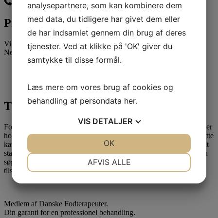
Ring og bestil tid
analysepartnere, som kan kombinere dem
med data, du tidligere har givet dem eller
Produkter
de har indsamlet gennem din brug af deres
Vi forhandler også diverse produkter, indlæg og aflastninger.
tjenester. Ved at klikke på 'OK' giver du
Nedenstående er blot nogle af vores populære produkter.
samtykke til disse formål.
Læs mere om vores brug af cookies og
behandling af persondata
her
.
Tilskud
VIS
DETALJER
Forsikringer, kommuner og regioner tilbyder tilskud til behandlinger
hos statsautoriserede fodterapeuter, hvis du hører under en af de rette
JA
NEJ
OK
JA
NEJ
kategorier. Hvis du har en sundhedsforsikring, er det et godt sted at
starte med at tjekke, om du kan få tilskud. Er du pensionist, kan du
NØDVENDIGE
PRÆFERENCER
AFVIS ALLE
søge om helbredstillæg i din kommune og nogle tilstande giver
tilskud via en henvisning.
JA
NEJ
JA
NEJ
MARKETING
STATISTIK
Medlem af Danske Fodterapeuter.
Din garanti for en professionel behandling.