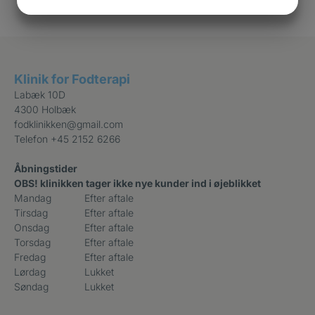
JA
NEJ
JA
NEJ
MARKETING
STATISTIK
Klinik for Fodterapi
Labæk 10D
4300 Holbæk
fodklinikken@gmail.com
Telefon
+45 2152 6266
Åbningstider
OBS! klinikken tager ikke nye kunder ind i øjeblikket
Mandag
Efter aftale
Tirsdag
Efter aftale
Onsdag
Efter aftale
Torsdag
Efter aftale
Fredag
Efter aftale
Lørdag
Lukket
Søndag
Lukket