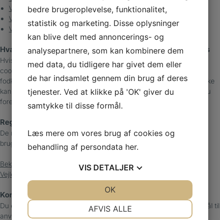
Vejledning i at slette cookies på Opera browser
bedre brugeroplevelse, funktionalitet,
Vejledning i at slette cookies på iPad, iPhone, iPod touch
statistik og marketing. Disse oplysninger
Vejledning i at slette cookies fra Windows Phone
kan blive delt med annoncerings- og
Hvad sker der hvis du ikke accepterer eller sletter cookies
analysepartnere, som kan kombinere dem
Hvis du vælger at blokere for alle cookies eller sletter eksisterende
med data, du tidligere har givet dem eller
cookies på din computer, kan du stadig læse tekst på
de har indsamlet gennem din brug af deres
fodklinikholbæk.dk. Dog kan der være funktioner og services du ikke
kan bruge, fordi de forudsætter, at webstedet kan huske de valg du
tjenester. Ved at klikke på 'OK' giver du
foretager.
samtykke til disse formål.
Regler
Læs mere om vores brug af cookies og
De regler, der gælder for Klinik for Fodterapi, Labæk 10 D, Holbæk
brug af cookies, findes nedenfor.
behandling af persondata
her
.
Bekendtgørelse om cookies
VIS
DETALJER
Vejledning om cookies
JA
NEJ
OK
JA
NEJ
Kontakt
NØDVENDIGE
PRÆFERENCER
Du er velkommen til at kontakte os hvis du har yderligere spørgsmål til
AFVIS ALLE
anvendelsen af cookies på fodklinikholbæk.dk.