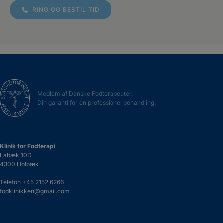
RING OG BESTIL TID
Medlem af Danske Fodterapeuter.
Din garanti for en professionel behandling.
Klinik for Fodterapi
Labæk 10D
4300 Holbæk
Telefon
+45 2152 6266
fodklinikken@gmail.com